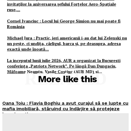
invitaților la aniversarea șefului Forțelor Aero-Spațiale
ruse,...
Cornel Ivanciuc : Locul lui George Simion nu mai poate fi
România
Michael Jura : Practic, ieri americanii i-au dat lui Zelenski nu
un pește, ci undița, cârligul, barca și, pe deasupra, adresa
exactă unde înoată...
La inceputul lunii iulie 2026, AUR a organizat la Bucuresti
conferința „Patriots Network”. Pe lângă Dan Dungaciu,
Măfoame Neamțu, Vasile Costiuc (AUR MD) si...
RELATED
More like this
Oana Toiu : Flavia Boghiu a avut curajul să se lupte cu
mafia imobiliară, stăruind cu îndârjire să protejeze
locuri prețioase
𝐔𝐍𝐈𝐕𝐄𝐑𝐒𝐔𝐋
Mapamond
Media
-
6 August 2026