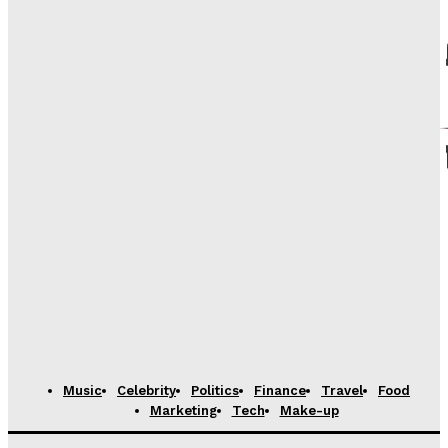
Kremlinul l-a îngropat, în mare secret, pe general-
locotenentul Igor Erusalimov. S-ar fi aflat și el pe
lista invitaților la aniversarea șefului Forțelor Aero-
Spațiale ruse,...
𝐔𝐍𝐈𝐕𝐄𝐑𝐒𝐔𝐋
Mapamond
Media
-
6 August 2026
Cornel Ivanciuc : Locul lui George Simion nu mai
poate fi România
𝐔𝐍𝐈𝐕𝐄𝐑𝐒𝐔𝐋
Mapamond
Media
-
29 Iulie 2026
Michael Jura : Practic, ieri americanii i-au dat lui
Zelenski nu un pește, ci undița, cârligul, barca și, pe
deasupra, adresa exactă unde înoată...
𝐔𝐍𝐈𝐕𝐄𝐑𝐒𝐔𝐋
Mapamond
Media
-
29 Iulie 2026
Music
Celebrity
Politics
Finance
Travel
Food
Marketing
Tech
Make-up