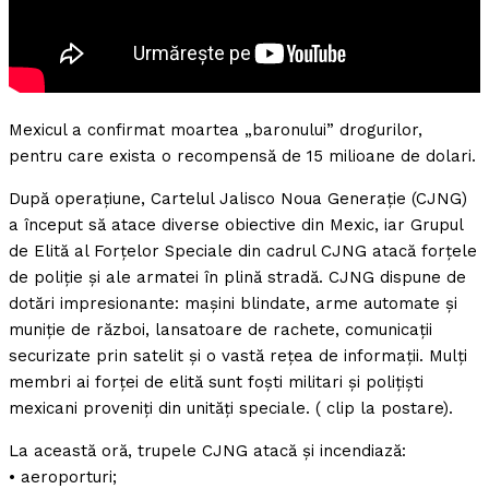
Mexicul a confirmat moartea „baronului” drogurilor,
pentru care exista o recompensă de 15 milioane de dolari.
După operațiune, Cartelul Jalisco Noua Generație (CJNG)
a început să atace diverse obiective din Mexic, iar Grupul
de Elită al Forțelor Speciale din cadrul CJNG atacă forțele
de poliție și ale armatei în plină stradă. CJNG dispune de
dotări impresionante: mașini blindate, arme automate și
muniție de război, lansatoare de rachete, comunicații
securizate prin satelit și o vastă rețea de informații. Mulți
membri ai forței de elită sunt foști militari și polițiști
mexicani proveniți din unități speciale. ( clip la postare).
La această oră, trupele CJNG atacă și incendiază:
• aeroporturi;