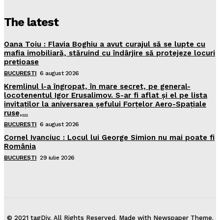
The latest
Oana Toiu : Flavia Boghiu a avut curajul să se lupte cu
mafia imobiliară, stăruind cu îndârjire să protejeze locuri
prețioase
BUCUREȘTI
6 august 2026
Kremlinul l-a îngropat, în mare secret, pe general-
locotenentul Igor Erusalimov. S-ar fi aflat și el pe lista
invitaților la aniversarea șefului Forțelor Aero-Spațiale
ruse,...
BUCUREȘTI
6 august 2026
Cornel Ivanciuc : Locul lui George Simion nu mai poate fi
România
BUCUREȘTI
29 iulie 2026
© 2021 tagDiv. All Rights Reserved. Made with Newspaper Theme.