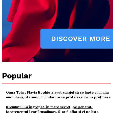
Popular
Oana Toiu : Flavia Boghiu a avut curajul să se lupte cu mafia
imobiliară, stăruind cu îndârjire să protejeze locuri prețioase
Kremlinul l-a îngropat, în mare secret, pe general-
locotenentul Igor Erusalimov. S-ar fi aflat și el pe lista