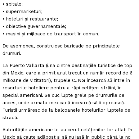
• spitale;
• supermarketuri;
• hoteluri și restaurante;
• obiective guvernamentale;
• mașini și mijloace de transport în comun.
De asemenea, construiesc baricade pe principalele
drumuri.
La Puerto Vallarta (una dintre destinațiile turistice de top
din Mexic, care a primit anul trecut un număr record de 6
milioane de vizitatori), trupele CJNG încearcă să intre în
resorturile hoteliere pentru a răpi cetățeni străini, în
special americani. Se duc lupte grele pe drumurile de
acces, unde armata mexicană încearcă să îi oprească.
Turiștii urmăresc de la balcoanele hotelurilor luptele de
stradă.
Autoritățile americane le-au cerut cetățenilor lor aflați în
Mexic să caute adăpost și să nu iasă în public până la noi