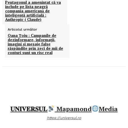
Pentagonul a amenințat că va
include pe lista neagră
compania americanǎ de
inteligență artificială :
Anthropic ( Claude)
Articolul următor
Oana Țoiu : Campanile de
dezinformare, informații,
imagini şi mesaje false
răspândite prin zeci de mii de
conturi sunt un risc real
𝐔𝐍𝐈𝐕𝐄𝐑𝐒𝐔𝐋
Mapamond
Media
https://universul.ro